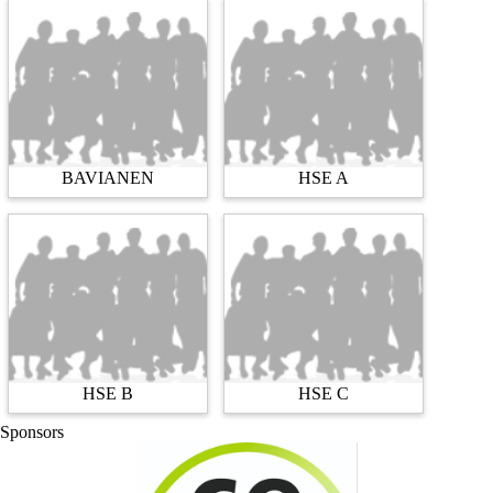
BAVIANEN
HSE A
HSE B
HSE C
Sponsors